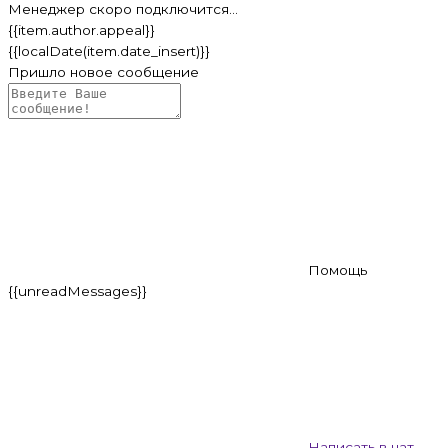
Менеджер скоро подключится...
{{item.author.appeal}}
{{localDate(item.date_insert)}}
Пришло новое сообщение
Помощь
{{unreadMessages}}
Написать в чат