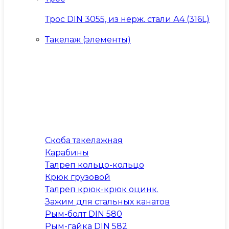
Трос DIN 3055, из нерж. стали А4 (316L)
Такелаж (элементы)
Скоба такелажная
Карабины
Талреп кольцо-кольцо
Крюк грузовой
Талреп крюк-крюк оцинк.
Зажим для стальных канатов
Рым-болт DIN 580
Рым-гайка DIN 582