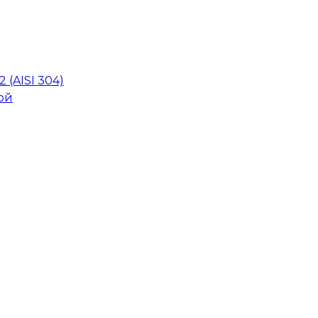
 (AISI 304)
ой