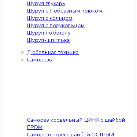
Шуруп глухарь
Шуруп с Г-образным крюком
Шуруп с кольцом
Шуруп с полукольцом
Шуруп по бетону
Шуруп-шпилька
Дюбельная техника
Саморезы
Саморез кровельный ЦИНК с шайбой
EPDM
Саморез с прессшайбой ОСТРЫЙ