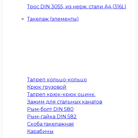
Трос DIN 3055, из нерж. стали А4 (316L)
Такелаж (элементы)
Талреп кольцо-кольцо
Крюк грузовой
Талреп крюк-крюк оцинк.
Зажим для стальных канатов
Рым-болт DIN 580
Рым-гайка DIN 582
Скоба такелажная
Карабины