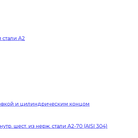
 стали А2
головкой и цилиндрическим концом
тр. шест. из нерж. стали А2-70 (AISI 304)