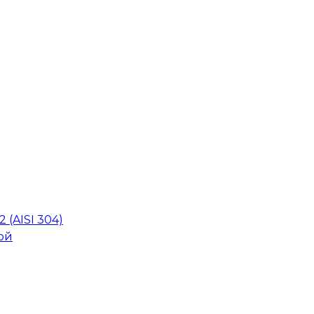
 (AISI 304)
ой