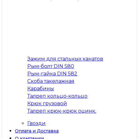
Зажим для стальных канатов
Рым-болт DIN 580
Рым-гайка DIN 582
Скоба такелажная
Карабины
Талреп кольцо-кольцо
Крюк грузовой
Талреп крюк-крюк оцинк.
Гвозди
Оплата и Доставка
О компании