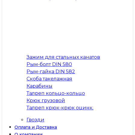
Зажим для стальных канатов
Рым-болт DIN 580
Рым-гайка DIN 582
Скоба такелажная
Карабины
Талреп кольцо-кольцо
Крюк грузовой
Талреп крюк-крюк оцинк.
Гвозди
Оплата и Доставка
О компании