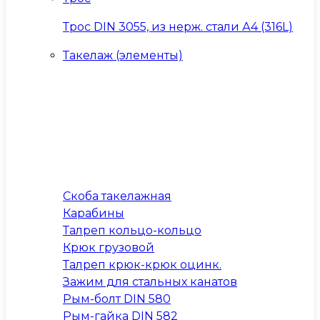
Трос DIN 3055, из нерж. стали А4 (316L)
Такелаж (элементы)
Скоба такелажная
Карабины
Талреп кольцо-кольцо
Крюк грузовой
Талреп крюк-крюк оцинк.
Зажим для стальных канатов
Рым-болт DIN 580
Рым-гайка DIN 582