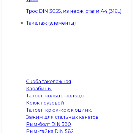
Трос DIN 3055, из нерж. стали А4 (316L)
Такелаж (элементы)
Скоба такелажная
Карабины
Талреп кольцо-кольцо
Крюк грузовой
Талреп крюк-крюк оцинк.
Зажим для стальных канатов
Рым-болт DIN 580
Рым-гайка DIN 582