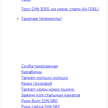
Трос DIN 3055, из нерж. стали А4 (316L)
Такелаж (элементы)
Скоба такелажная
Карабины
Талреп кольцо-кольцо
Крюк грузовой
Талреп крюк-крюк оцинк.
Зажим для стальных канатов
Рым-болт DIN 580
Рым-гайка DIN 582