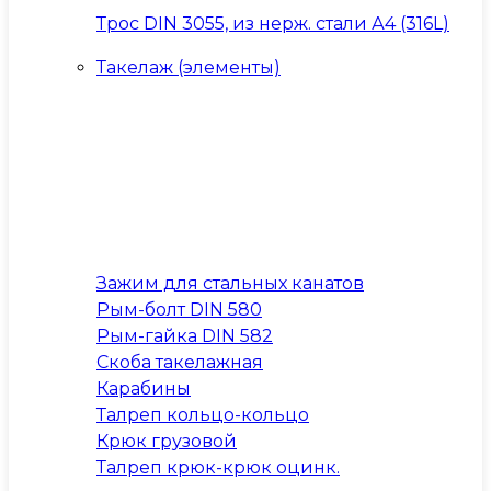
Трос DIN 3055, из нерж. стали А4 (316L)
Такелаж (элементы)
Зажим для стальных канатов
Рым-болт DIN 580
Рым-гайка DIN 582
Скоба такелажная
Карабины
Талреп кольцо-кольцо
Крюк грузовой
Талреп крюк-крюк оцинк.