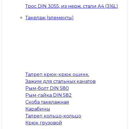
Трос DIN 3055, из нерж. стали А4 (316L)
Такелаж (элементы)
Талреп крюк-крюк оцинк.
Зажим для стальных канатов
Рым-болт DIN 580
Рым-гайка DIN 582
Скоба такелажная
Карабины
Талреп кольцо-кольцо
Крюк грузовой