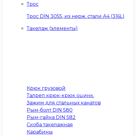
Трос
Трос DIN 3055, из нерж. стали А4 (316L)
Такелаж (элементы)
Крюк грузовой
Талреп крюк-крюк оцинк.
Зажим для стальных канатов
Рым-болт DIN 580
Рым-гайка DIN 582
Скоба такелажная
Карабины