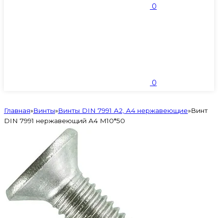
0
0
Главная
»
Винты
»
Винты DIN 7991 A2, A4 нержавеющие
»
Винт
DIN 7991 нержавеющий A4 M10*50