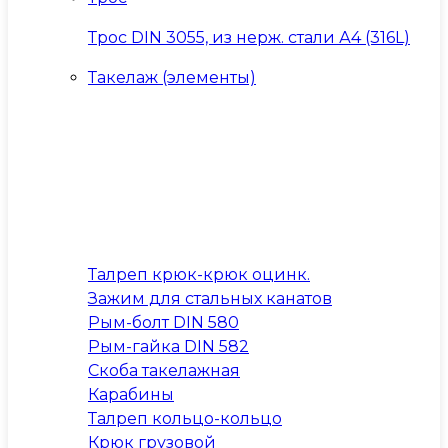
Трос DIN 3055, из нерж. стали А4 (316L)
Такелаж (элементы)
Талреп крюк-крюк оцинк.
Зажим для стальных канатов
Рым-болт DIN 580
Рым-гайка DIN 582
Скоба такелажная
Карабины
Талреп кольцо-кольцо
Крюк грузовой