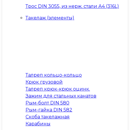
Трос DIN 3055, из нерж. стали А4 (316L)
Такелаж (элементы)
Талреп кольцо-кольцо
Крюк грузовой
Талреп крюк-крюк оцинк.
Зажим для стальных канатов
Рым-болт DIN 580
Рым-гайка DIN 582
Скоба такелажная
Карабины