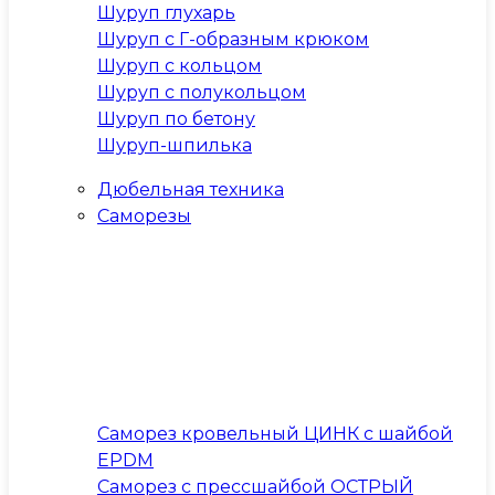
Шуруп глухарь
Шуруп с Г-образным крюком
Шуруп с кольцом
Шуруп с полукольцом
Шуруп по бетону
Шуруп-шпилька
Дюбельная техника
Саморезы
Саморез кровельный ЦИНК с шайбой
EPDM
Саморез с прессшайбой ОСТРЫЙ