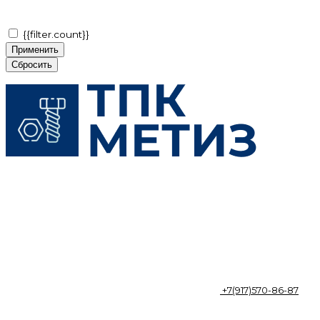
{{filter.count}}
Применить
Сбросить
+7(917)570-86-87