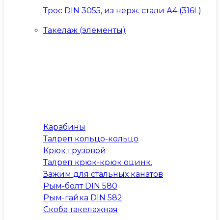
Трос DIN 3055, из нерж. стали А4 (316L)
Такелаж (элементы)
Карабины
Талреп кольцо-кольцо
Крюк грузовой
Талреп крюк-крюк оцинк.
Зажим для стальных канатов
Рым-болт DIN 580
Рым-гайка DIN 582
Скоба такелажная