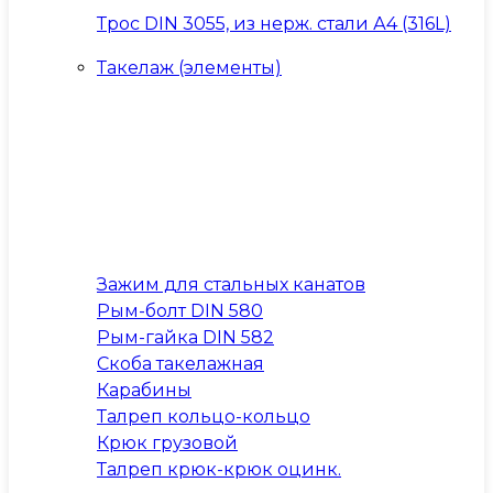
Трос DIN 3055, из нерж. стали А4 (316L)
Такелаж (элементы)
Зажим для стальных канатов
Рым-болт DIN 580
Рым-гайка DIN 582
Скоба такелажная
Карабины
Талреп кольцо-кольцо
Крюк грузовой
Талреп крюк-крюк оцинк.