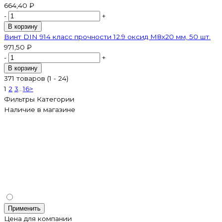
664,40 ₽
-
+
В корзину
Винт DIN 914 класс прочности 12.9 оксид M8х20 мм, 50 шт.
971,50 ₽
-
+
В корзину
371 товаров (1 - 24)
1
2
3
...
16
>
Фильтры
Категории
Наличие в магазине
Применить
Цена для компании