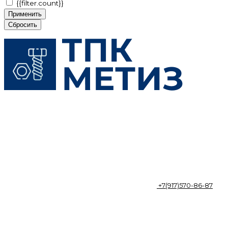
{{filter.count}}
Применить
Сбросить
+7(917)570-86-87