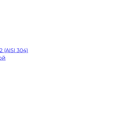
 (AISI 304)
ой