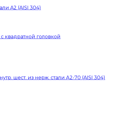
ли A2 (AISI 304)
й с квадратной головкой
тр. шест. из нерж. стали А2-70 (AISI 304)