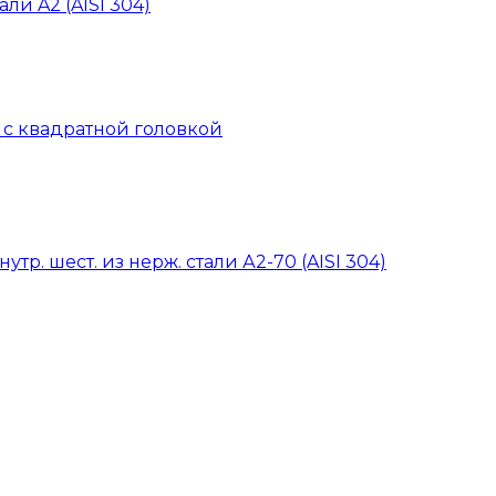
ли A2 (AISI 304)
й с квадратной головкой
тр. шест. из нерж. стали А2-70 (AISI 304)