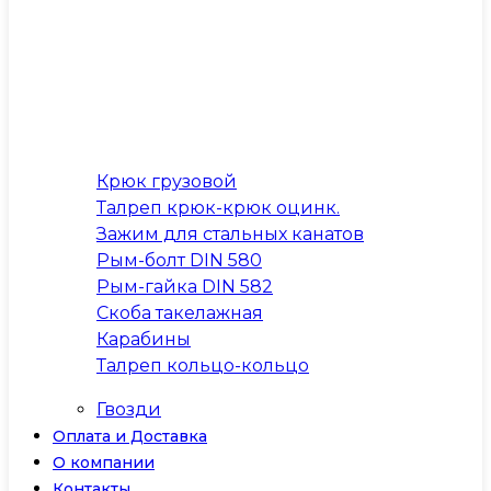
Крюк грузовой
Талреп крюк-крюк оцинк.
Зажим для стальных канатов
Рым-болт DIN 580
Рым-гайка DIN 582
Скоба такелажная
Карабины
Талреп кольцо-кольцо
Гвозди
Оплата и Доставка
О компании
Контакты