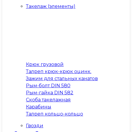
Такелаж (элементы)
Крюк грузовой
Талреп крюк-крюк оцинк.
Зажим для стальных канатов
Рым-болт DIN 580
Рым-гайка DIN 582
Скоба такелажная
Карабины
Талреп кольцо-кольцо
Гвозди