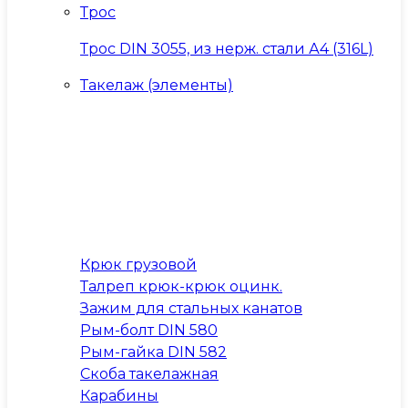
Трос
Трос DIN 3055, из нерж. стали А4 (316L)
Такелаж (элементы)
Крюк грузовой
Талреп крюк-крюк оцинк.
Зажим для стальных канатов
Рым-болт DIN 580
Рым-гайка DIN 582
Скоба такелажная
Карабины