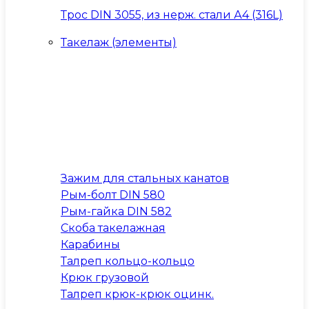
Трос DIN 3055, из нерж. стали А4 (316L)
Такелаж (элементы)
Зажим для стальных канатов
Рым-болт DIN 580
Рым-гайка DIN 582
Скоба такелажная
Карабины
Талреп кольцо-кольцо
Крюк грузовой
Талреп крюк-крюк оцинк.