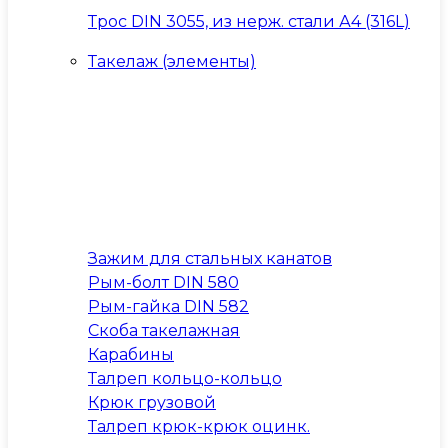
Трос DIN 3055, из нерж. стали А4 (316L)
Такелаж (элементы)
Зажим для стальных канатов
Рым-болт DIN 580
Рым-гайка DIN 582
Скоба такелажная
Карабины
Талреп кольцо-кольцо
Крюк грузовой
Талреп крюк-крюк оцинк.