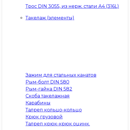
Трос DIN 3055, из нерж. стали А4 (316L)
Такелаж (элементы)
Зажим для стальных канатов
Рым-болт DIN 580
Рым-гайка DIN 582
Скоба такелажная
Карабины
Талреп кольцо-кольцо
Крюк грузовой
Талреп крюк-крюк оцинк.