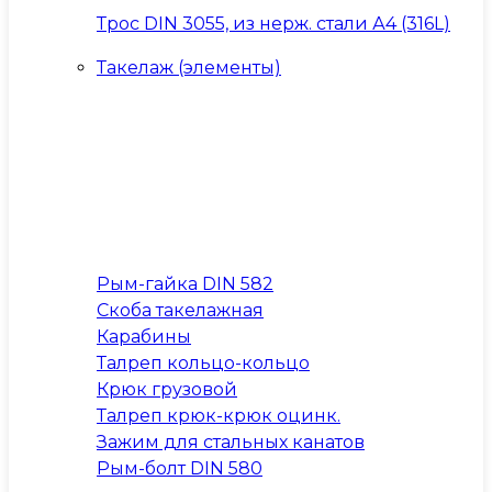
Трос DIN 3055, из нерж. стали А4 (316L)
Такелаж (элементы)
Рым-гайка DIN 582
Скоба такелажная
Карабины
Талреп кольцо-кольцо
Крюк грузовой
Талреп крюк-крюк оцинк.
Зажим для стальных канатов
Рым-болт DIN 580