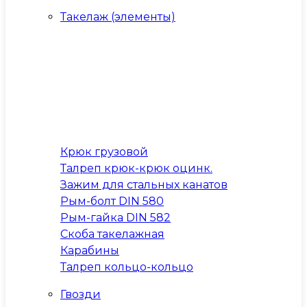
Такелаж (элементы)
Крюк грузовой
Талреп крюк-крюк оцинк.
Зажим для стальных канатов
Рым-болт DIN 580
Рым-гайка DIN 582
Скоба такелажная
Карабины
Талреп кольцо-кольцо
Гвозди