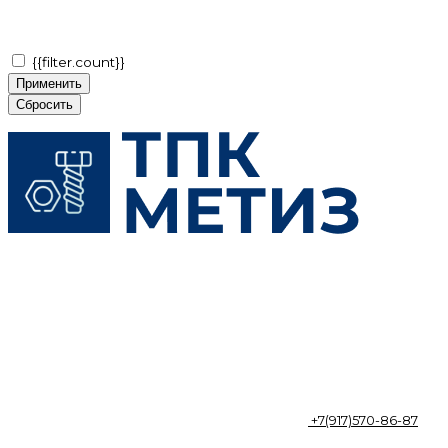
{{filter.count}}
Применить
Сбросить
+7(917)570-86-87