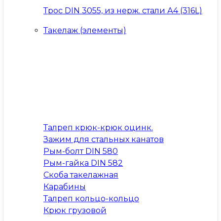
Трос DIN 3055, из нерж. стали А4 (316L)
Такелаж (элементы)
Талреп крюк-крюк оцинк.
Зажим для стальных канатов
Рым-болт DIN 580
Рым-гайка DIN 582
Скоба такелажная
Карабины
Талреп кольцо-кольцо
Крюк грузовой