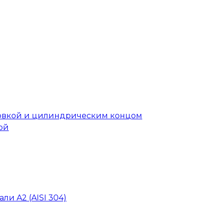
головкой и цилиндрическим концом
ой
ли A2 (AISI 304)