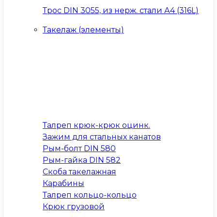
Трос DIN 3055, из нерж. стали А4 (316L)
Такелаж (элементы)
Талреп крюк-крюк оцинк.
Зажим для стальных канатов
Рым-болт DIN 580
Рым-гайка DIN 582
Скоба такелажная
Карабины
Талреп кольцо-кольцо
Крюк грузовой