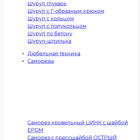
Шуруп глухарь
Шуруп с Г-образным крюком
Шуруп с кольцом
Шуруп с полукольцом
Шуруп по бетону
Шуруп-шпилька
Дюбельная техника
Саморезы
Саморез кровельный ЦИНК с шайбой
EPDM
Саморез с прессшайбой ОСТРЫЙ