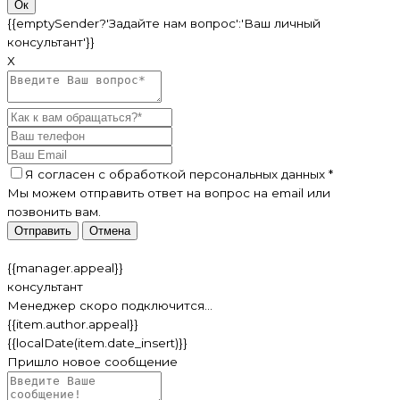
Ок
{{emptySender?'Задайте нам вопрос':'Ваш личный
консультант'}}
Х
Я согласен c
обработкой персональных данных
*
Мы можем отправить ответ на вопрос на email или
позвонить вам.
Отправить
Отмена
{{manager.appeal}}
консультант
Менеджер скоро подключится...
{{item.author.appeal}}
{{localDate(item.date_insert)}}
Пришло новое сообщение