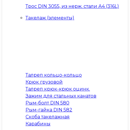
Трос DIN 3055, из нерж. стали А4 (316L)
Такелаж (элементы)
Талреп кольцо-кольцо
Крюк грузовой
Талреп крюк-крюк оцинк.
Зажим для стальных канатов
Рым-болт DIN 580
Рым-гайка DIN 582
Скоба такелажная
Карабины