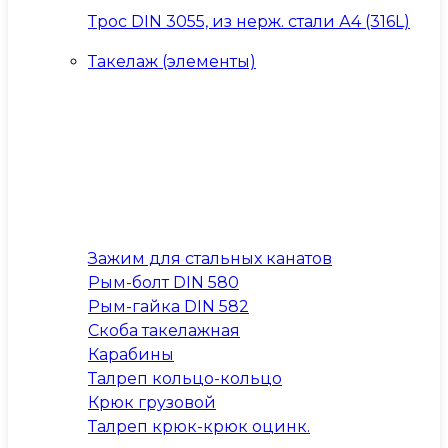
Трос DIN 3055, из нерж. стали А4 (316L)
Такелаж (элементы)
Зажим для стальных канатов
Рым-болт DIN 580
Рым-гайка DIN 582
Скоба такелажная
Карабины
Талреп кольцо-кольцо
Крюк грузовой
Талреп крюк-крюк оцинк.