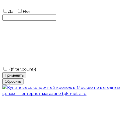
Да
Нет
{{filter.count}}
Применить
Сбросить