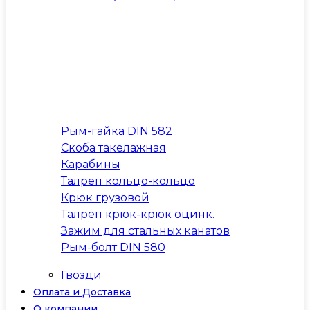
Рым-гайка DIN 582
Скоба такелажная
Карабины
Талреп кольцо-кольцо
Крюк грузовой
Талреп крюк-крюк оцинк.
Зажим для стальных канатов
Рым-болт DIN 580
Гвозди
Оплата и Доставка
О компании