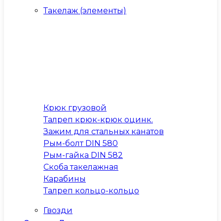
Такелаж (элементы)
Крюк грузовой
Талреп крюк-крюк оцинк.
Зажим для стальных канатов
Рым-болт DIN 580
Рым-гайка DIN 582
Скоба такелажная
Карабины
Талреп кольцо-кольцо
Гвозди