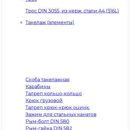
Трос DIN 3055, из нерж. стали А4 (316L)
Такелаж (элементы)
Скоба такелажная
Карабины
Талреп кольцо-кольцо
Крюк грузовой
Талреп крюк-крюк оцинк.
Зажим для стальных канатов
Рым-болт DIN 580
Рым-гайка DIN 582