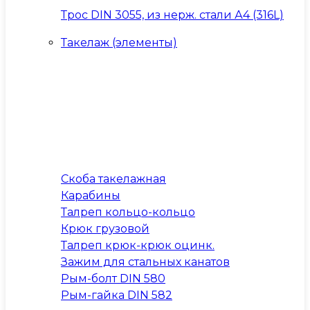
Трос DIN 3055, из нерж. стали А4 (316L)
Такелаж (элементы)
Скоба такелажная
Карабины
Талреп кольцо-кольцо
Крюк грузовой
Талреп крюк-крюк оцинк.
Зажим для стальных канатов
Рым-болт DIN 580
Рым-гайка DIN 582