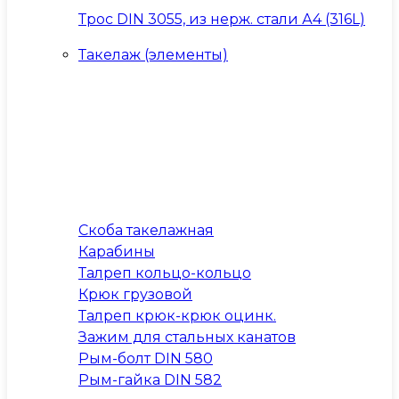
Трос DIN 3055, из нерж. стали А4 (316L)
Такелаж (элементы)
Скоба такелажная
Карабины
Талреп кольцо-кольцо
Крюк грузовой
Талреп крюк-крюк оцинк.
Зажим для стальных канатов
Рым-болт DIN 580
Рым-гайка DIN 582