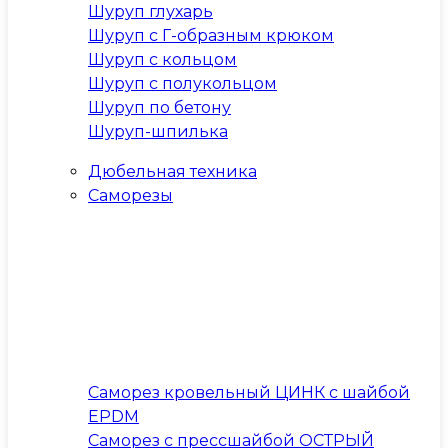
Шуруп глухарь
Шуруп с Г-образным крюком
Шуруп с кольцом
Шуруп с полукольцом
Шуруп по бетону
Шуруп-шпилька
Дюбельная техника
Саморезы
Саморез кровельный ЦИНК с шайбой
EPDM
Саморез с прессшайбой ОСТРЫЙ