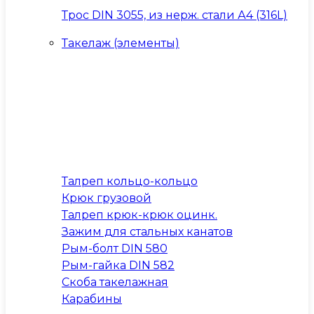
Трос DIN 3055, из нерж. стали А4 (316L)
Такелаж (элементы)
Талреп кольцо-кольцо
Крюк грузовой
Талреп крюк-крюк оцинк.
Зажим для стальных канатов
Рым-болт DIN 580
Рым-гайка DIN 582
Скоба такелажная
Карабины