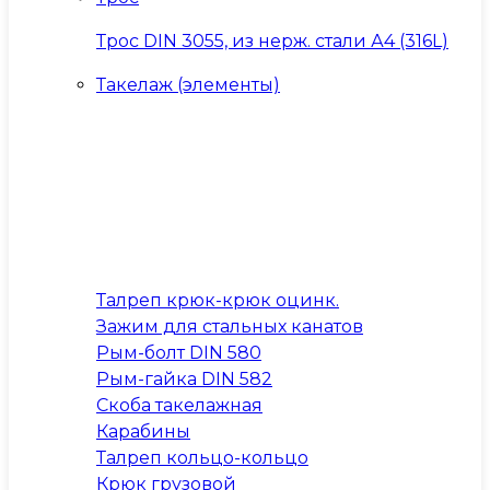
Трос DIN 3055, из нерж. стали А4 (316L)
Такелаж (элементы)
Талреп крюк-крюк оцинк.
Зажим для стальных канатов
Рым-болт DIN 580
Рым-гайка DIN 582
Скоба такелажная
Карабины
Талреп кольцо-кольцо
Крюк грузовой