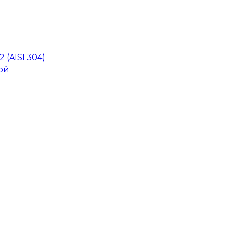
 (AISI 304)
ой