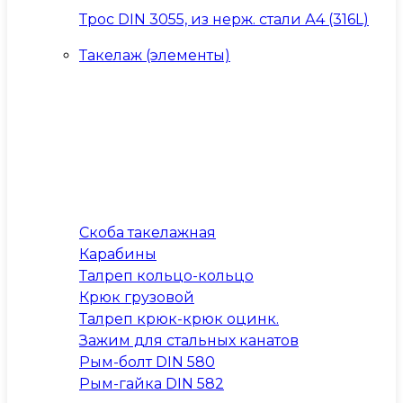
Трос DIN 3055, из нерж. стали А4 (316L)
Такелаж (элементы)
Скоба такелажная
Карабины
Талреп кольцо-кольцо
Крюк грузовой
Талреп крюк-крюк оцинк.
Зажим для стальных канатов
Рым-болт DIN 580
Рым-гайка DIN 582